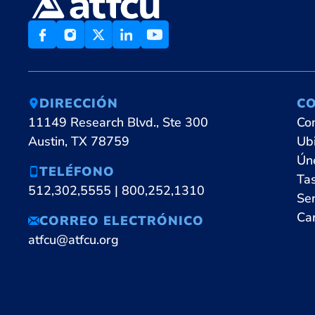
DIRECCIÓN
C
11149 Research Blvd., Ste 300
Co
Austin, TX 78759
Ubi
Ún
TELÉFONO
Ta
512,302,5555
|
800,252,1310
Ser
Ca
CORREO ELECTRÓNICO
atfcu@atfcu.org