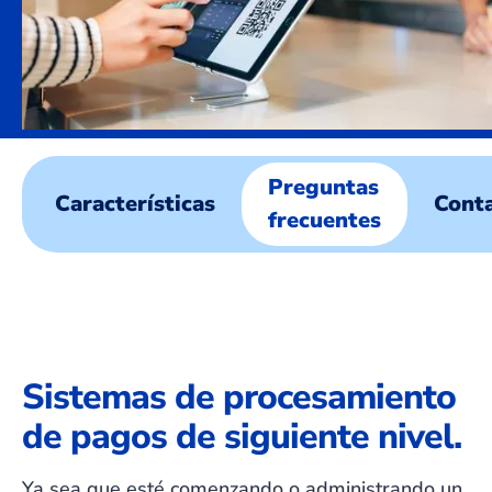
Preguntas
Características
Cont
frecuentes
Sistemas de procesamiento
de pagos de siguiente nivel.
Ya sea que esté comenzando o administrando un