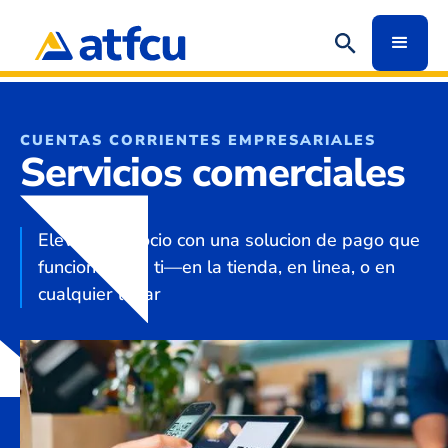
CUENTAS CORRIENTES EMPRESARIALES
Servicios comerciales
Eleva tu negocio con una solucion de pago que
funciona para
ti—
en la tienda, en linea, o en
cualquier lugar