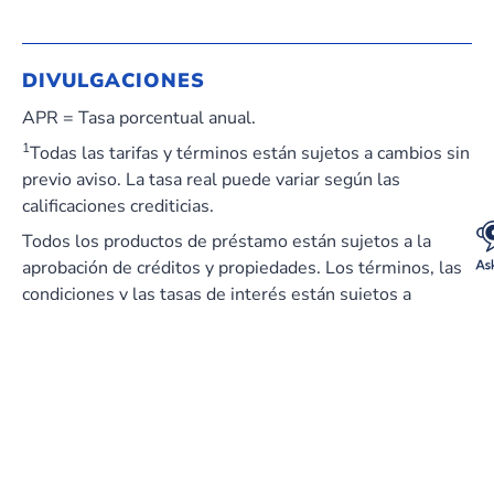
DIVULGACIONES
APR = Tasa porcentual anual.
1
Todas las tarifas y términos están sujetos a cambios sin
previo aviso. La tasa real puede variar según las
calificaciones crediticias.
Todos los productos de préstamo están sujetos a la
aprobación de créditos y propiedades. Los términos, las
condiciones y las tasas de interés están sujetos a
cambios sin previo aviso. Se pueden aplicar ciertas
restricciones que pueden variar según la calificación del
prestatario y las condiciones de la garantía. No se trata
de un compromiso de préstamo. Es posible que se
apliquen restricciones adicionales. Member First
Mortgage, LLC es una filial de Austin Telco Federal
Credit Union. Cooperativa Federal de Ahorros y Crédito