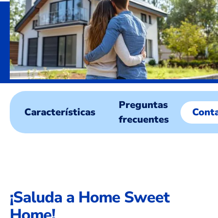
Preguntas
Características
Cont
frecuentes
¡Saluda a Home Sweet
Home!