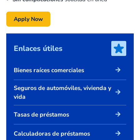
Apply Now
Enlaces útiles
arrow_forward
Bienes raíces comerciales
Seguros de automóviles, vivienda y
arrow_forward
vida
arrow_forward
Tasas de préstamos
arrow_forward
Calculadoras de préstamos