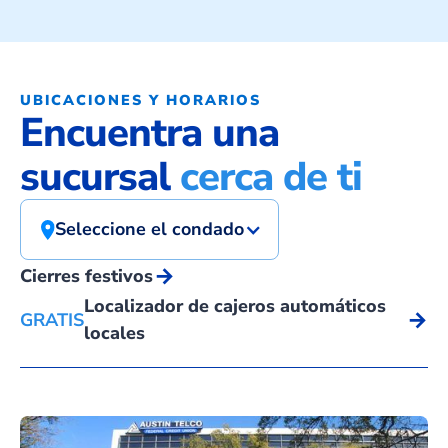
UBICACIONES Y HORARIOS
Encuentra una
sucursal
cerca de ti
Seleccione el condado
arrow_forward
Cierres festivos
Localizador de cajeros automáticos
arrow_forward
GRATIS
locales