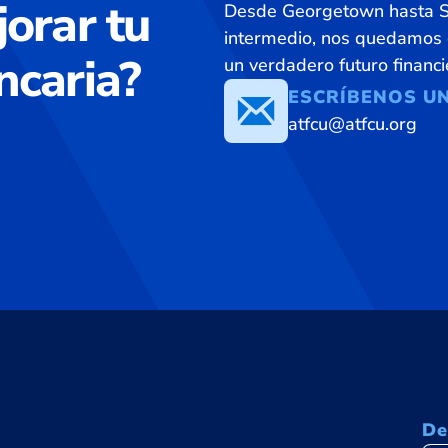
jorar tu
Desde Georgetown hasta Sa
intermedio, nos quedamos c
ncaria?
un verdadero futuro financ
ESCRÍBENOS U
atfcu@atfcu.org
De