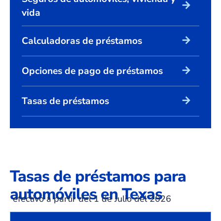
arrow_forward
vida
arrow_forward
Calculadoras de préstamos
arrow_forward
Opciones de pago de préstamos
arrow_forward
Tasas de préstamos
Tasas de préstamos para
automóviles en Texas
efectivo a partir del 1 de Julio del 2026