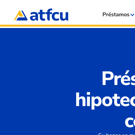
Préstamos
Pré
hipote
c