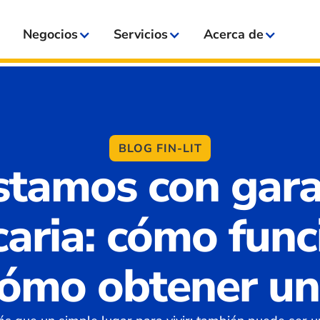
Negocios
Servicios
Acerca de
BLOG FIN-LIT
stamos con gara
caria: cómo func
ómo obtener u