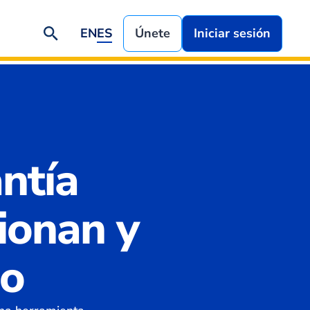
EN
ES
Únete
Iniciar sesión
ntía
ionan y
no