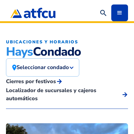
UBICACIONES Y HORARIOS
Hays
Condado
Seleccionar condado
arrow_forward
Cierres por festivos
Localizador de sucursales y cajeros
arrow_forward
automáticos