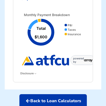
Monthly Payment Breakdown updated. Donut chart sho
Monthly Payment Breakdown
P&I
Total
Taxes
Insurance
$1,600
powered
by
Disclosure
arrow_back
Back to Loan Calculators