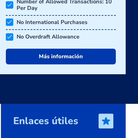
Number of Allowed Transactions: 10
Per Day
No International Purchases
No Overdraft Allowance
Más información
Enlaces útiles