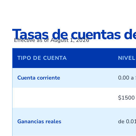
Tasas de cuentas d
Effective as of August 1, 2026
TIPO DE CUENTA
NIVEL
Cuenta corriente
0.00 a
$1500 
Ganancias reales
de 0.0