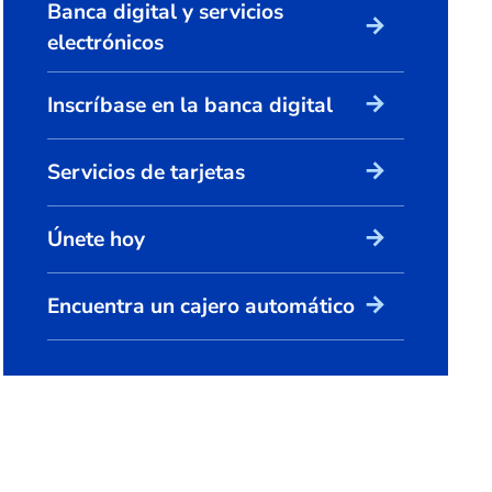
Banca digital y servicios
arrow_forward
electrónicos
arrow_forward
Inscríbase en la banca digital
arrow_forward
Servicios de tarjetas
arrow_forward
Únete hoy
arrow_forward
Encuentra un cajero automático