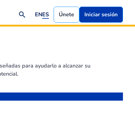
EN
ES
Únete
Iniciar sesión
señadas para ayudarlo a alcanzar su
encial.