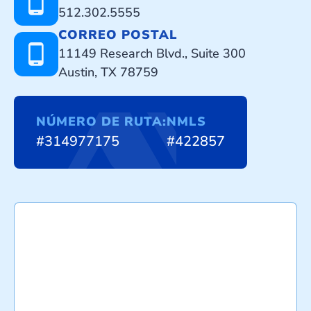
512.302.5555
CORREO POSTAL
11149 Research Blvd., Suite 300
Austin, TX 78759
NÚMERO DE RUTA:
NMLS
#314977175
#422857