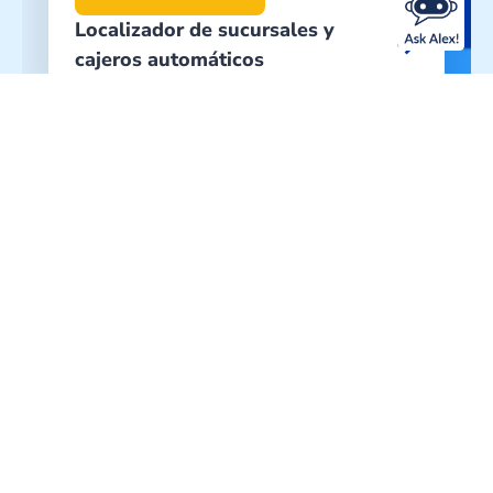
Localizador de sucursales y
arrow_forward
cajeros automáticos
Descargue nuestra aplicación de banca
móvil
DIRECCIÓN