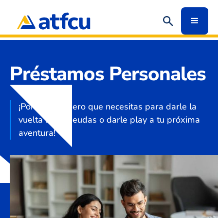
Préstamos Personales
¡Por fin, el dinero que necesitas para darle la
vuelta a tus deudas o darle play a tu próxima
aventura!