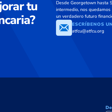
jorar tu
Desde Georgetown hasta Sa
intermedio, nos quedamos c
ncaria?
un verdadero futuro financ
ESCRÍBENOS U
atfcu@atfcu.org
De